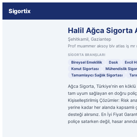
Sigortix
Halil Ağca Sigorta 
Şehitkamil, Gaziantep
Prof muammer aksoy blv atlas iş mr 
SIGORTA BRANŞLARI
Bireysel Emeklilik
Dask
Evcil 
Konut Sigortası
Mühendislik Sigor
Tamamlayıcı Sağlık Sigortası
Tarı
Ağca Sigorta, Türkiye’nin en köklü si
tam uyum sağlayan en doğru poliçey
Kişiselleştirilmiş Çözümler: Risk a
yerine kadar her alanda kapsamlı g
desteği alırsınız. En İyi Fiyat Garan
poliçe satarken değil, hasar anın