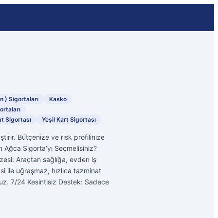
n ) Sigortaları
Kasko
ortaları
at Sigortası
Yeşil Kart Sigortası
tırır. Bütçenize ve risk profilinize
n Ağca Sigorta’yı Seçmelisiniz?
azesi: Araçtan sağlığa, evden iş
si ile uğraşmaz, hızlıca tazminat
oruruz. 7/24 Kesintisiz Destek: Sadece