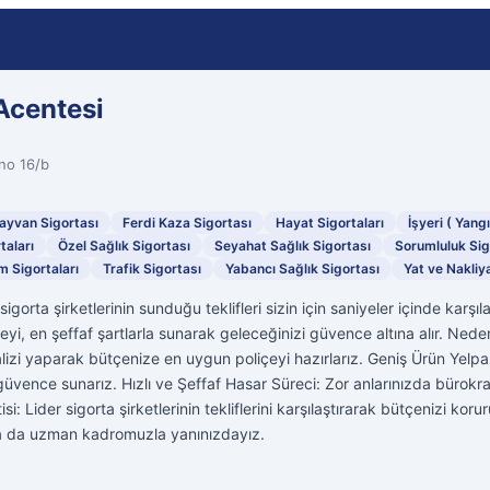
Acentesi
no 16/b
Hayvan Sigortası
Ferdi Kaza Sigortası
Hayat Sigortaları
İşyeri ( Yangı
taları
Özel Sağlık Sigortası
Seyahat Sağlık Sigortası
Sorumluluk Sig
m Sigortaları
Trafik Sigortası
Yabancı Sağlık Sigortası
Yat ve Nakliy
gorta şirketlerinin sunduğu teklifleri sizin için saniyeler içinde karşılaş
i, en şeffaf şartlarla sunarak geleceğinizi güvence altına alır. Nede
nalizi yaparak bütçenize en uygun poliçeyi hazırlarız. Geniş Ürün Yelp
üvence sunarız. Hızlı ve Şeffaf Hasar Süreci: Zor anlarınızda bürokra
tisi: Lider sigorta şirketlerinin tekliflerini karşılaştırarak bütçenizi k
da da uzman kadromuzla yanınızdayız.