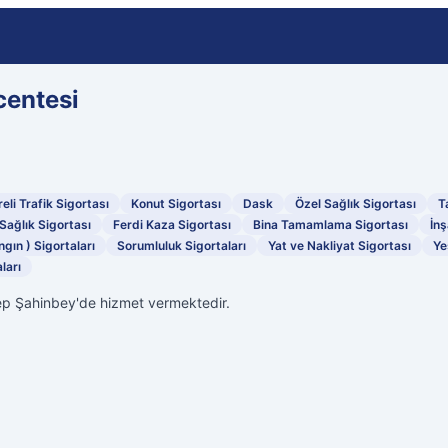
centesi
eli Trafik Sigortası
Konut Sigortası
Dask
Özel Sağlık Sigortası
T
Sağlık Sigortası
Ferdi Kaza Sigortası
Bina Tamamlama Sigortası
İnş
ngın ) Sigortaları
Sorumluluk Sigortaları
Yat ve Nakliyat Sigortası
Ye
ları
ep Şahinbey'de hizmet vermektedir.