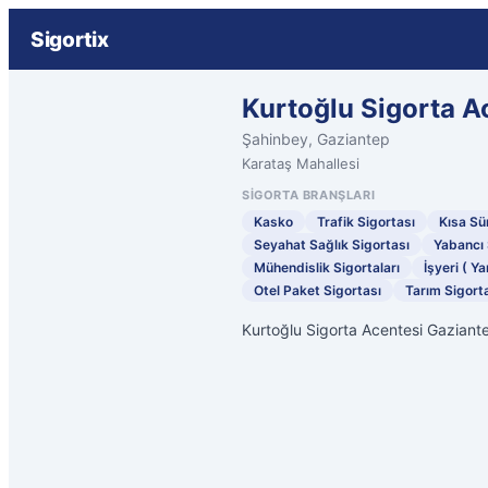
Sigortix
Kurtoğlu Sigorta A
Şahinbey, Gaziantep
Karataş Mahallesi
SIGORTA BRANŞLARI
Kasko
Trafik Sigortası
Kısa Sür
Seyahat Sağlık Sigortası
Yabancı 
Mühendislik Sigortaları
İşyeri ( Ya
Otel Paket Sigortası
Tarım Sigorta
Kurtoğlu Sigorta Acentesi Gaziant