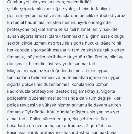
Cumhuriyeti’nin yasalarla çerçevelendirdiği
şekilde,sigortacılık mesleğine yakışır biçimde faaliyet
göstermeyi tüm ideal ve amaçlardan öncelikli kabul ediyoruz.
En temel hedefimiz, müşteri memnuniyeti önceliğinde
profesyonel teşkilatlanma ile kaliteli hizmeti en iyi şekilde
sunan sigorta firması olarak tanınmaktır. Bilginin esas olduğu
sektör içinde uzman kadrosu ile sigorta hukuku d&acirc;hil
her konuda sigortacılık esaslarını tam ve eksiksiz takip eden
firmamız, müşterilerinin ihtiyaç duyduğu tüm üretim, bilgi ve
danışmalık hizmetini üst seviyede sunmaktadır.
Müşterilerimizin riziko değerlendirilmesi, riske uygun
teminatların belirlenmesi ve bu teminatları içeren en uygun
sigorta poliçesinin düzenlenmesi konularında uzman
kadromuzla profesyonel destek sağlamaktayız. Sigorta
poliçesinin düzenlenmesi sonrasında dahi tüm değişiklikleri
poliçe revizesi ve yüksek hizmet sunumu ile devam ettiren
firmamız “iyi günde, kötü günde” müşterisinin yanında yer
almaktadır. Poliçe süresince gerçekleşebilecek tüm
hasarlarda da uzman hasar kadromuzla 7 gün 24 saat
kesintisiz olarak profesyonel hasar desteği sunmaktayız.