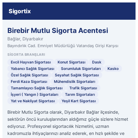
Sigortix
Birebir Mutlu Sigorta Acentesi
Bağlar, Diyarbakır
Bayındırlık Cad. Emniyet Müdürlüğü Vatandaş Girişi Karşısı
SIGORTA BRANŞLARI
Evcil Hayvan Sigortası
Konut Sigortası
Dask
Yabancı Sağlık Sigortası
Sorumluluk Sigortaları
Kasko
Özel Sağlık Sigortası
Seyahat Sağlık Sigortası
Ferdi Kaza Sigortası
Mühendislik Sigortaları
Tamamlayıcı Sağlık Sigortası
Trafik Sigortası
İşyeri ( Yangın ) Sigortaları
Tarım Sigortaları
Yat ve Nakliyat Sigortası
Yeşil Kart Sigortası
Birebir Mutlu Sigorta olarak, Diyarbakır Bağlar ilçesinde,
sektörün öncü kuruluşlarından aldığımız güçle sizlere hizmet
ediyoruz. Profesyonel sigortacılık hizmetini, uzman
kadromuzla ihtiyaçlarınızı analiz ederek, en hızlı şekilde ve