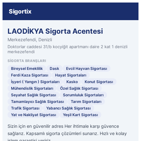
Sigortix
LAODİKYA Sigorta Acentesi
Merkezefendi, Denizli
Doktorlar caddesi 31/b kocyiğit apartmanı daire 2 kat 1 denizli
merkezefendi
SIGORTA BRANŞLARI
Bireysel Emeklilik
Dask
Evcil Hayvan Sigortası
Ferdi Kaza Sigortası
Hayat Sigortaları
İşyeri ( Yangın ) Sigortaları
Kasko
Konut Sigortası
Mühendislik Sigortaları
Özel Sağlık Sigortası
Seyahat Sağlık Sigortası
Sorumluluk Sigortaları
Tamamlayıcı Sağlık Sigortası
Tarım Sigortaları
Trafik Sigortası
Yabancı Sağlık Sigortası
Yat ve Nakliyat Sigortası
Yeşil Kart Sigortası
Sizin için en güvenilir adres Her ihtimale karşı güvence
sağlarız. Kapsamlı sigorta çözümleri sunarız. Hızlı ve kolay
işlem garantisi veririz.