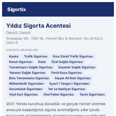
Sigortix
Yıldız Sigorta Acentesi
Denizli, Denizli
Sırakapılar Mh. 1583 Sk. Hikmet Bey İş Merkezi. No:28 Kat:2
Daire:9
SIGORTA BRANŞLARI
Kasko
Trafik Sigortası
Kısa Süreli Trafik Sigortası
Konut Sigortası
Dask
Özel Sağlık Sigortası
Tamamlayıcı Sağlık Sigortası
Seyahat Sağlık Sigortası
Yabancı Sağlık Sigortası
Ferdi Kaza Sigortası
Bina Tamamlama Sigortası
İnşaat All Risk Sigortası
Mühendislik Sigortaları
İşyeri ( Yangın ) Sigortaları
Sorumluluk Sigortaları
Yat ve Nakliyat Sigortası
Yeşil Kart Sigortası
Otel Paket Sigortası
Tarım Sigortaları
2001 Yılında kurulmuş dürüstlük ve gerçek hizmet üretmek
amacıyla başladığımız sigorta acenteliğimiz yıllar içinde
büyüyerek müşterilerimizin güvenini kazanmış ve daha ileri