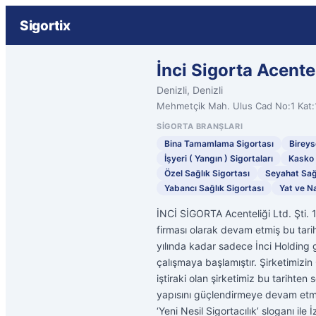
Sigortix
İnci Sigorta Acente
Denizli, Denizli
Mehmetçik Mah. Ulus Cad No:1 Kat:
SIGORTA BRANŞLARI
Bina Tamamlama Sigortası
Bireys
İşyeri ( Yangın ) Sigortaları
Kasko
Özel Sağlık Sigortası
Seyahat Sağl
Yabancı Sağlık Sigortası
Yat ve Na
İNCİ SİGORTA Acenteliği Ltd. Şti. 
firması olarak devam etmiş bu tar
yılında kadar sadece İnci Holding g
çalışmaya başlamıştır. Şirketimiz
iştiraki olan şirketimiz bu tarihte
yapısını güçlendirmeye devam etmiş
‘Yeni Nesil Sigortacılık’ sloganı i