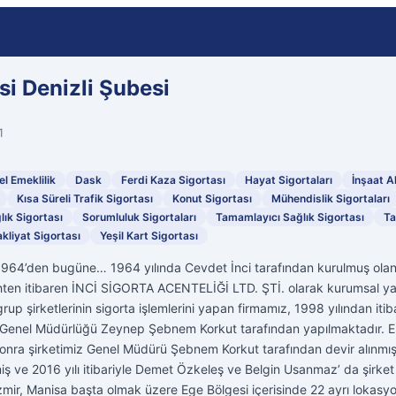
si Denizli Şubesi
1
el Emeklilik
Dask
Ferdi Kaza Sigortası
Hayat Sigortaları
İnşaat Al
Kısa Süreli Trafik Sigortası
Konut Sigortası
Mühendislik Sigortaları
ık Sigortası
Sorumluluk Sigortaları
Tamamlayıcı Sağlık Sigortası
Ta
kliyat Sigortası
Yeşil Kart Sigortası
1964’den bugüne… 1964 yılında Cevdet İnci tarafından kurulmuş olan 
ihten itibaren İNCİ SİGORTA ACENTELİĞİ LTD. ŞTİ. olarak kurumsal ya
rup şirketlerinin sigorta işlemlerini yapan firmamız, 1998 yılından it
in Genel Müdürlüğü Zeynep Şebnem Korkut tarafından yapılmaktadır. Ek
n sonra şirketimiz Genel Müdürü Şebnem Korkut tarafından devir alınmışt
 ve 2016 yılı itibariyle Demet Özkeleş ve Belgin Usanmaz’ da şirket 
le İzmir, Manisa başta olmak üzere Ege Bölgesi içerisinde 22 ayrı lokasy