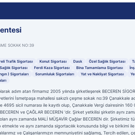
entesi
ŞME SOKAK NO:39
eli Trafik Sigortası
Konut Sigortası
Dask
Özel Sağlık Sigortası
T
Sağlık Sigortası
Ferdi Kaza Sigortası
Bina Tamamlama Sigortası
İnş
ngın ) Sigortaları
Sorumluluk Sigortaları
Yat ve Nakliyat Sigortası
Ye
ları
me olarak adım atan firmamız 2005 yılında şirketleşerek BECEREN Sİ
iyetlerini İsmetpaşa mahallesi sakızlı çeşme sokak no:39 Çanakkale a
ne 4695 sicil numarası ile kayıtlı olup, Çanakkale Vergi dairesinin 160
KİF BECEREN ve ÇAĞLAR BECEREN 'dir. Şirket yetkilisi şirketin aynı z
 olan aynı zamanda MALİ MÜŞAVİR Çağlar BECEREN dir. Şirketimiz tüm
tmekte ve aynı zamanda sigortacılık konusunda bilgi ve birikimi ile si
ılarımız ve Çalışanlarımızın memnuniyetini sağlamış, Tercih edilen, ç