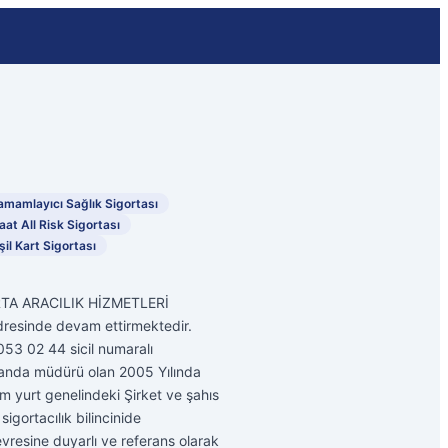
amamlayıcı Sağlık Sigortası
aat All Risk Sigortası
şil Kart Sigortası
GORTA ARACILIK HİZMETLERİ
dresinde devam ettirmektedir.
 053 02 44 sicil numaralı
amanda müdürü olan 2005 Yılında
 yurt genelindeki Şirket ve şahıs
gortacılık bilincinide
evresine duyarlı ve referans olarak