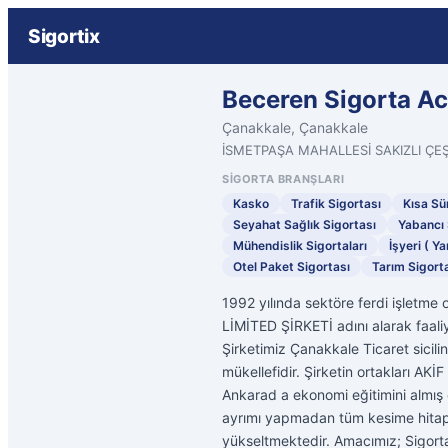
Sigortix
Beceren Sigorta Ac
Çanakkale, Çanakkale
İSMETPAŞA MAHALLESİ SAKIZLI ÇE
SIGORTA BRANŞLARI
Kasko
Trafik Sigortası
Kısa Sür
Seyahat Sağlık Sigortası
Yabancı 
Mühendislik Sigortaları
İşyeri ( Ya
Otel Paket Sigortası
Tarım Sigorta
1992 yılında sektöre ferdi işlet
LİMİTED ŞİRKETİ adını alarak faal
Şirketimiz Çanakkale Ticaret sicili
mükellefidir. Şirketin ortakları A
Ankarad a ekonomi eğitimini almış
ayrımı yapmadan tüm kesime hitap e
yükseltmektedir. Amacımız; Sigortal