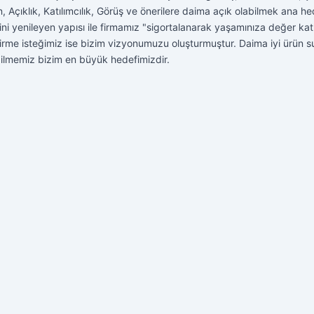
n, Açıklık, Katılımcılık, Görüş ve önerilere daima açık olabilmek ana hed
ndini yenileyen yapısı ile firmamız "sigortalanarak yaşamınıza değer ka
etirme isteğimiz ise bizim vizyonumuzu oluşturmuştur. Daima iyi ürün 
abilmemiz bizim en büyük hedefimizdir.