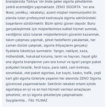
branşlarında Türkiye`nin önde gelen sigorta şirketlerinin
yetkili acenteliğini yapmaktadır. ZENO SİGORTA `nın ana
ilkesi; yenilikçi, rekabetçi, azami müşteri memnuniyetini ön
planda tutan profesyonel kadrosuyla sigorta sektöründeki
başarılarını sürdürmektir. Bizim işimiz güven olayıdır. Bunu
gerçekleştirmek için müşterilerimize kaliteli hizmet sunmak,
verdiğimiz sözü tutarak müşterilerimizin güvenini kazanmak,
takım çalışması yapmak, şirket hedeflerini yakalamak, her
zaman dürüst çalışmak, sigorta ihtiyaçlarını gerçekçi
fiyatlarla tüketiciye sunmaktır. Yangın, nakliyat, kaza,
mühendislik, hukuksal koruma, tarım ve hayvan, hayat gibi
ana sigorta branşlarının yanı sıra konut ve işyeri yangın paket
poliçeleri hırsızlık, ferdi kaza, para nakli, cam kınlması,
sorumluluk, otel paket sigortası, kar kaybı, kasko, trafik, yeşil
kart gibi sigorta türleriyle yaşamın her alanında ZENO Sigorta
güvencesi yaşanmaktadır. Sektörün rekabet ortamı içinde
sigortalıya en iyi ve en hızlı hizmeti vermeyi amaçlayan
şirketimiz, en iyi sigorta şirketleriyle çalışmaktadır.
Saygılarımla… Filiz YILMAZ