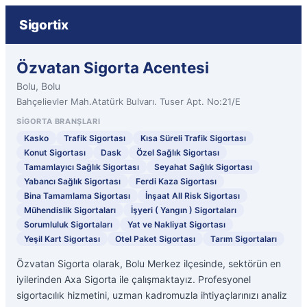
Sigortix
Özvatan Sigorta Acentesi
Bolu, Bolu
Bahçelievler Mah.Atatürk Bulvarı. Tuser Apt. No:21/E
SIGORTA BRANŞLARI
Kasko
Trafik Sigortası
Kısa Süreli Trafik Sigortası
Konut Sigortası
Dask
Özel Sağlık Sigortası
Tamamlayıcı Sağlık Sigortası
Seyahat Sağlık Sigortası
Yabancı Sağlık Sigortası
Ferdi Kaza Sigortası
Bina Tamamlama Sigortası
İnşaat All Risk Sigortası
Mühendislik Sigortaları
İşyeri ( Yangın ) Sigortaları
Sorumluluk Sigortaları
Yat ve Nakliyat Sigortası
Yeşil Kart Sigortası
Otel Paket Sigortası
Tarım Sigortaları
Özvatan Sigorta olarak, Bolu Merkez ilçesinde, sektörün en
iyilerinden Axa Sigorta ile çalışmaktayız. Profesyonel
sigortacılık hizmetini, uzman kadromuzla ihtiyaçlarınızı analiz