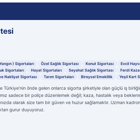
tesi
 Yangın ) Sigortaları
Özel Sağlık Sigortası
Konut Sigortası
Evcil Hayv
uk Sigortaları
Hayat Sigortaları
Seyahat Sağlık Sigortası
Ferdi Kaza
ve Nakliyat Sigortası
Tarım Sigortaları
Bireysel Emeklilik
Yeşil Kart 
e Türkiye'nin önde gelen onlarca sigorta şirketiyle olan güçlü iş birliğ
mız sadece bir poliçe düzenlemek değil; kaza, hastalık veya beklen
ınızda olarak size tam bir güven ve huzur sağlamaktır. Uzman kadrom
maktan gurur duyuyoruz.