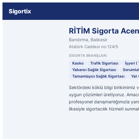
Sigortix
RİTİM Sigorta Acen
Bandırma, Balıkesir
Atatürk Caddesi no:124/5
SIGORTA BRANŞLARI
Kasko
Trafik Sigortası
İşyeri (
Yabancı Sağlık Sigortası
Sorumlul
Tamamlayıcı Sağlık Sigortası
Yat 
Sektördeki köklü bilgi birikimimiz v
uygun çözümleri üretiyoruz. Amacı
profesyonel danışmanlığımızla yan
ilkesiyle sigortacılık hizmeti sun