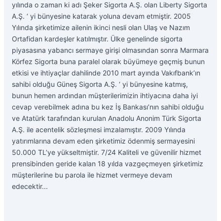
yılında o zaman ki adı Şeker Sigorta A.Ş. olan Liberty Sigorta
A.Ş. ‘ yi bünyesine katarak yoluna devam etmiştir. 2005
Yılında şirketimize ailenin ikinci nesli olan Ulaş ve Nazım
Ortafidan kardeşler katılmıştır. Ülke genelinde sigorta
piyasasına yabancı sermaye girişi olmasından sonra Marmara
Körfez Sigorta buna paralel olarak büyümeye geçmiş bunun
etkisi ve ihtiyaçlar dahilinde 2010 mart ayında Vakıfbank’ın
sahibi olduğu Güneş Sigorta A.Ş. ‘ yi bünyesine katmış,
bunun hemen ardından müşterilerimizin ihtiyacına daha iyi
cevap verebilmek adına bu kez İş Bankası’nın sahibi olduğu
ve Atatürk tarafından kurulan Anadolu Anonim Türk Sigorta
A.Ş. ile acentelik sözleşmesi imzalamıştır. 2009 Yılında
yatırımlarına devam eden şirketimiz ödenmiş sermayesini
50.000 TL’ye yükseltmiştir. 7/24 Kaliteli ve güvenilir hizmet
prensibinden geride kalan 18 yılda vazgeçmeyen şirketimiz
müşterilerine bu parola ile hizmet vermeye devam
edecektir...