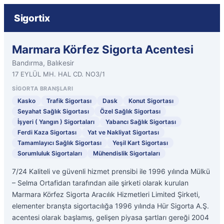
Sigortix
Marmara Körfez Sigorta Acentesi
Bandırma, Balıkesir
17 EYLÜL MH. HAL CD. NO3/1
SIGORTA BRANŞLARI
Kasko
Trafik Sigortası
Dask
Konut Sigortası
Seyahat Sağlık Sigortası
Özel Sağlık Sigortası
İşyeri ( Yangın ) Sigortaları
Yabancı Sağlık Sigortası
Ferdi Kaza Sigortası
Yat ve Nakliyat Sigortası
Tamamlayıcı Sağlık Sigortası
Yeşil Kart Sigortası
Sorumluluk Sigortaları
Mühendislik Sigortaları
7/24 Kaliteli ve güvenli hizmet prensibi ile 1996 yılında Mülkü
– Selma Ortafidan tarafından aile şirketi olarak kurulan
Marmara Körfez Sigorta Aracılık Hizmetleri Limited Şirketi,
elementer branşta sigortacılığa 1996 yılında Hür Sigorta A.Ş.
acentesi olarak başlamış, gelişen piyasa şartları gereği 2004