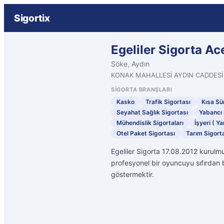
Sigortix
Egeliler Sigorta Ac
Söke, Aydın
KONAK MAHALLESİ AYDIN CADDESİ
SIGORTA BRANŞLARI
Kasko
Trafik Sigortası
Kısa Sür
Seyahat Sağlık Sigortası
Yabancı 
Mühendislik Sigortaları
İşyeri ( Ya
Otel Paket Sigortası
Tarım Sigorta
Egeliler Sigorta 17.08.2012 kurulmu
profesyonel bir oyuncuyu sıfırdan b
göstermektir.