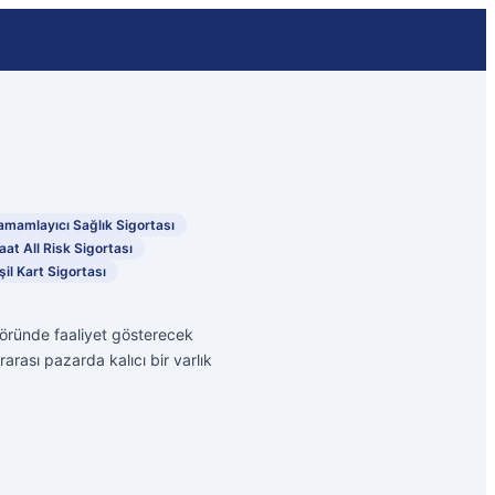
amamlayıcı Sağlık Sigortası
aat All Risk Sigortası
şil Kart Sigortası
ktöründe faaliyet gösterecek
rası pazarda kalıcı bir varlık