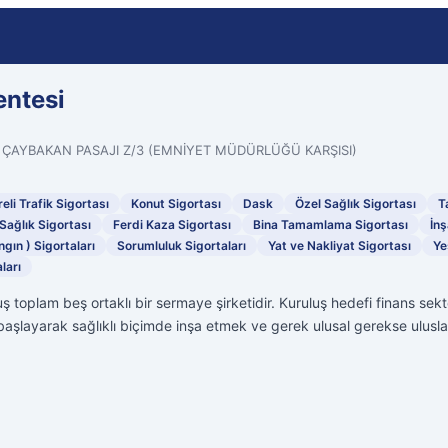
entesi
 ÇAYBAKAN PASAJI Z/3 (EMNİYET MÜDÜRLÜĞÜ KARŞISI)
eli Trafik Sigortası
Konut Sigortası
Dask
Özel Sağlık Sigortası
T
Sağlık Sigortası
Ferdi Kaza Sigortası
Bina Tamamlama Sigortası
İnş
ngın ) Sigortaları
Sorumluluk Sigortaları
Yat ve Nakliyat Sigortası
Ye
ları
ş toplam beş ortaklı bir sermaye şirketidir. Kuruluş hedefi finans se
aşlayarak sağlıklı biçimde inşa etmek ve gerek ulusal gerekse uluslara