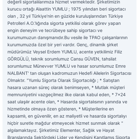
değerli sigortalılarımıza hizmet vermektedir. Şirketimizin
kurucu ortağı Alaattin YUMLU ; 1975 yılından beri sigortacı
olan , 32 yıl Türkiye'nin en güzide kuruluşlarından Türkiye
Petrolleri A.O.'lığında sigorta yetkilisi olarak görev yapan
engin deneyim ve tecrübeye sahip sigortacı ve
kurumumuzun danışmanıdır.Bu vesile ile TPAO çalışanlarının
kurumumuzda özel bir yeri vardır. Genç, dinamik şirket
müdürümüz Veysel Erdem YUMLU, acente yetkilimiz Filiz
GÖRGÜLÜ, teknik sorumlumuz Cansu GÜVEN, tahsilat
sorumlumuz Münevver YUMLU ve hasar sorumlumuz Emre
NALBANT' tan oluşan kadromuzun Hedefi Ailelerin Sigortacısı
Olmaktır. "Yumlu Sigorta Olarak Sigortacılığı ; * Satıştan
hasara uzanan süreç olarak benimseyen, * Mutlak müşteri
memnuniyetini vazgeçilmez ilke olarak kabul eden, * 7x24
saat ulaşılır acente olan, * Hasarda sigortalısının yanında ve
hizmetinde olmaya özen gösteren, * Müşterilerine en
kapsamlı, en güvenilir, en az maliyetli ve hasarda sigortalıyı
hiçbir suretle mağdur etmeyecek hizmet sunmak olarak "
algılamaktayız. Şirketimiz Elementer, Sağlık ve Hayat
Branşlarında Sektördeki Lider ve Kendisini Kanıtlamış Sigorta