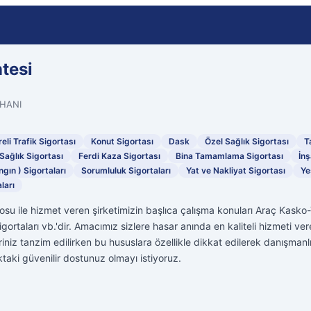
tesi
ŞHANI
eli Trafik Sigortası
Konut Sigortası
Dask
Özel Sağlık Sigortası
T
Sağlık Sigortası
Ferdi Kaza Sigortası
Bina Tamamlama Sigortası
İnş
ngın ) Sigortaları
Sorumluluk Sigortaları
Yat ve Nakliyat Sigortası
Ye
ları
osu ile hizmet veren şirketimizin başlıca çalışma konuları Araç Kasko-
gortaları vb.'dir. Amacımız sizlere hasar anında en kaliteli hizmeti v
eriniz tanzim edilirken bu hususlara özellikle dikkat edilerek danışman
ıktaki güvenilir dostunuz olmayı istiyoruz.