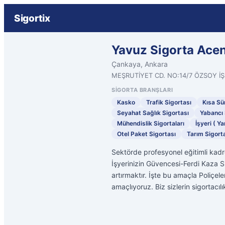
Sigortix
Yavuz Sigorta Acen
Çankaya, Ankara
MEŞRUTİYET CD. NO:14/7 ÖZSOY İ
SIGORTA BRANŞLARI
Kasko
Trafik Sigortası
Kısa Sür
Seyahat Sağlık Sigortası
Yabancı 
Mühendislik Sigortaları
İşyeri ( Ya
Otel Paket Sigortası
Tarım Sigorta
Sektörde profesyonel eğitimli kadr
İşyerinizin Güvencesi-Ferdi Kaza Si
artırmaktır. İşte bu amaçla Poliçel
amaçlıyoruz. Biz sizlerin sigortacıl