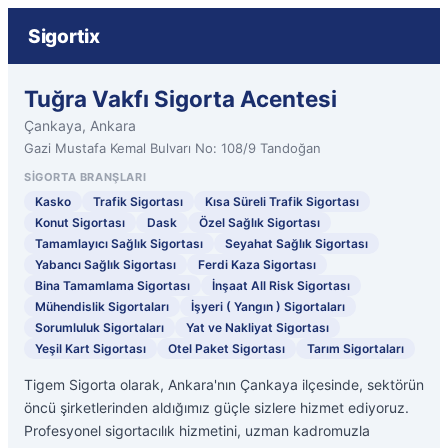
Sigortix
Tuğra Vakfı Sigorta Acentesi
Çankaya, Ankara
Gazi Mustafa Kemal Bulvarı No: 108/9 Tandoğan
SIGORTA BRANŞLARI
Kasko
Trafik Sigortası
Kısa Süreli Trafik Sigortası
Konut Sigortası
Dask
Özel Sağlık Sigortası
Tamamlayıcı Sağlık Sigortası
Seyahat Sağlık Sigortası
Yabancı Sağlık Sigortası
Ferdi Kaza Sigortası
Bina Tamamlama Sigortası
İnşaat All Risk Sigortası
Mühendislik Sigortaları
İşyeri ( Yangın ) Sigortaları
Sorumluluk Sigortaları
Yat ve Nakliyat Sigortası
Yeşil Kart Sigortası
Otel Paket Sigortası
Tarım Sigortaları
Tigem Sigorta olarak, Ankara'nın Çankaya ilçesinde, sektörün
öncü şirketlerinden aldığımız güçle sizlere hizmet ediyoruz.
Profesyonel sigortacılık hizmetini, uzman kadromuzla