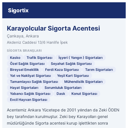
Sigortix
Karayolcular Sigorta Acentesi
Çankaya, Ankara
Akdeniz Caddesi 13/6 Hanlife İpek
SIGORTA BRANŞLARI
Kasko
Trafik Sigortası
İşyeri ( Yangın ) Sigortaları
Özel Sağlık Sigortası
Seyahat Sağlık Sigortası
Bireysel Emeklilik
Ferdi Kaza Sigortası
Tarım Sigortaları
Yat ve Nakliyat Sigortası
Yeşil Kart Sigortası
Tamamlayıcı Sağlık Sigortası
Mühendislik Sigortaları
Hayat Sigortaları
Sorumluluk Sigortaları
Yabancı Sağlık Sigortası
Dask
Konut Sigortası
Evcil Hayvan Sigortası
Acentemiz Ankara Yücetepe de 2001 yılından da Zeki ÖDEN
bey tarafından kurulmuştur. Zeki bey Karayolları genel
müdürlüğünde Sigorta acentesi kurup işlettikten sonra