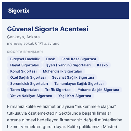
Sigortix
Güvenal Sigorta Acentesi
Çankaya, Ankara
meneviş sokak 64/1 a.ayrancı
SIGORTA BRANŞLARI
Bireysel Emeklilik
Dask
Ferdi Kaza Sigortası
Hayat Sigortaları
İşyeri ( Yangın ) Sigortaları
Kasko
Konut Sigortası
Mühendislik Sigortaları
Özel Sağlık Sigortası
Seyahat Sağlık Sigortası
Sorumluluk Sigortaları
Tamamlayıcı Sağlık Sigortası
Tarım Sigortaları
Trafik Sigortası
Yabancı Sağlık Sigortası
Yat ve Nakliyat Sigortası
Yeşil Kart Sigortası
Firmamız kalite ve hizmet anlayışını “mükemmele ulaşma”
tutkusuyla özetlemektedir. Sektöründe başarılı firmalar
arasına girmeyi hedefleyen firmamız siz değerli müşterilerine
hizmet vermekten gurur duyar. Kalite politikamız ; Müşteri