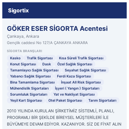
Sigortix
GÖKER ESER SİGORTA Acentesi
Çankaya, Ankara
Gençlik caddesi No 127/A ÇANKAYA ANKARA
SIGORTA BRANŞLARI
Kasko
Trafik Sigortası
Kısa Süreli Trafik Sigortası
Konut Sigortası
Dask
Özel Sağlık Sigortası
Tamamlayıcı Sağlık Sigortası
Seyahat Sağlık Sigortası
Yabancı Sağlık Sigortası
Ferdi Kaza Sigortası
Bina Tamamlama Sigortası
İnşaat All Risk Sigortası
Mühendislik Sigortaları
İşyeri ( Yangın ) Sigortaları
Sorumluluk Sigortaları
Yat ve Nakliyat Sigortası
Yeşil Kart Sigortası
Otel Paket Sigortası
Tarım Sigortaları
2010 YILINDA KURULAN ŞİRKETİMİZ SİSTEMLİ, PLANLI,
PROGRAMLI BİR ŞEKİLDE BİREYSEL MÜŞTERİLERİ İLE
BÜYÜMEYE DEVAM EDİYOR. KAZANIYOR. SİZ DE FİYAT ALIN