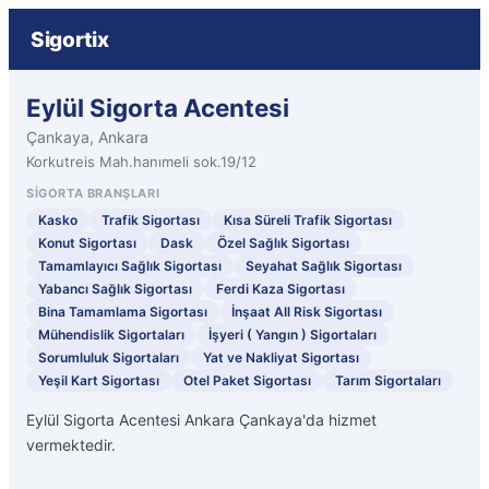
Sigortix
Eylül Sigorta Acentesi
Çankaya, Ankara
Korkutreis Mah.hanımeli sok.19/12
SIGORTA BRANŞLARI
Kasko
Trafik Sigortası
Kısa Süreli Trafik Sigortası
Konut Sigortası
Dask
Özel Sağlık Sigortası
Tamamlayıcı Sağlık Sigortası
Seyahat Sağlık Sigortası
Yabancı Sağlık Sigortası
Ferdi Kaza Sigortası
Bina Tamamlama Sigortası
İnşaat All Risk Sigortası
Mühendislik Sigortaları
İşyeri ( Yangın ) Sigortaları
Sorumluluk Sigortaları
Yat ve Nakliyat Sigortası
Yeşil Kart Sigortası
Otel Paket Sigortası
Tarım Sigortaları
Eylül Sigorta Acentesi Ankara Çankaya'da hizmet
vermektedir.