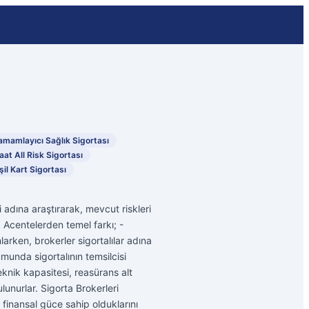
amamlayıcı Sağlık Sigortası
aat All Risk Sigortası
şil Kart Sigortası
i adına araştırarak, mevcut riskleri
. Acentelerden temel farkı; -
larken, brokerler sigortalılar adına
munda sigortalının temsilcisi
teknik kapasitesi, reasürans alt
lunurlar. Sigorta Brokerleri
ve finansal güce sahip olduklarını