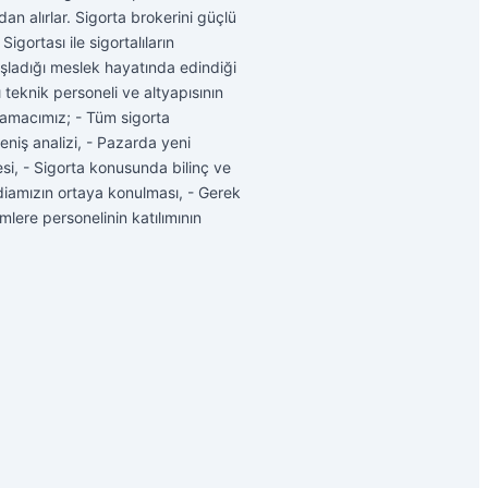
an alırlar. Sigorta brokerini güçlü
igortası ile sigortalıların
şladığı meslek hayatında edindiği
ı teknik personeli ve altyapısının
l amacımız; - Tüm sigorta
geniş analizi, - Pazarda yeni
esi, - Sigorta konusunda bilinç ve
iddiamızın ortaya konulması, - Gerek
mlere personelinin katılımının