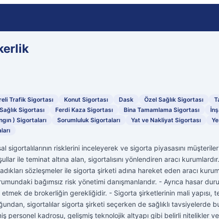
erlik
eli Trafik Sigortası
Konut Sigortası
Dask
Özel Sağlık Sigortası
T
Sağlık Sigortası
Ferdi Kaza Sigortası
Bina Tamamlama Sigortası
İnş
ngın ) Sigortaları
Sorumluluk Sigortaları
Yat ve Nakliyat Sigortası
Ye
ları
l sigortalılarının risklerini inceleyerek ve sigorta piyasasını müşteriler
lar ile teminat altına alan, sigortalısını yönlendiren aracı kurumlardır
aladıkları sözleşmeler ile sigorta şirketi adına hareket eden aracı kurum
urumundaki bağımsız risk yönetimi danışmanlarıdır. - Ayrıca hasar duru
 etmek de brokerliğin gerekliğidir. - Sigorta şirketlerinin mali yapısı, 
ğundan, sigortalılar sigorta şirketi seçerken de sağlıklı tavsiyelerde bu
miş personel kadrosu, gelişmiş teknolojik altyapı gibi belirli nitelikler 