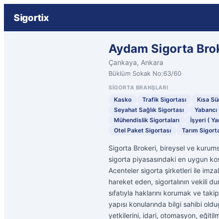
Sigortix
Aydam Sigorta Brok
Çankaya, Ankara
Büklüm Sokak No:63/60
SIGORTA BRANŞLARI
Kasko
Trafik Sigortası
Kısa Sür
Seyahat Sağlık Sigortası
Yabancı 
Mühendislik Sigortaları
İşyeri ( Ya
Otel Paket Sigortası
Tarım Sigorta
Sigorta Brokeri, bireysel ve kurumsa
sigorta piyasasındaki en uygun koşul
Acenteler sigorta şirketleri ile imz
hareket eden, sigortalının vekili d
sıfatıyla haklarını korumak ve takip
yapısı konularında bilgi sahibi oldu
yetkilerini, idari, otomasyon, eğitil