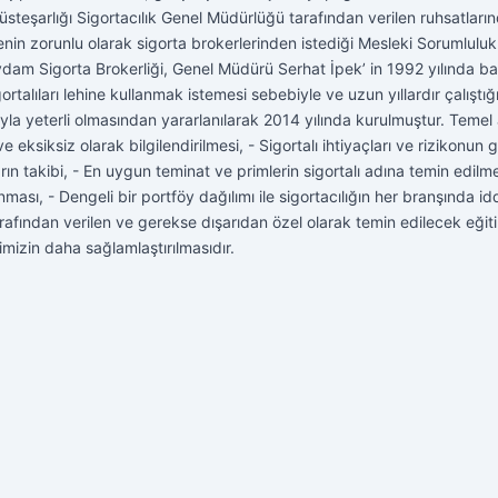
teşarlığı Sigortacılık Genel Müdürlüğü tarafından verilen ruhsatlarınd
nenin zorunlu olarak sigorta brokerlerinden istediği Mesleki Sorumluluk S
dam Sigorta Brokerliği, Genel Müdürü Serhat İpek’ in 1992 yılında ba
ortalıları lehine kullanmak istemesi sebebiyle ve uzun yıllardır çalıştığ
lasıyla yeterli olmasından yararlanılarak 2014 yılında kurulmuştur. Teme
e eksiksiz olarak bilgilendirilmesi, - Sigortalı ihtiyaçları ve rizikonun 
rın takibi, - En uygun teminat ve primlerin sigortalı adına temin edilm
nması, - Dengeli bir portföy dağılımı ile sigortacılığın her branşında 
 tarafından verilen ve gerekse dışarıdan özel olarak temin edilecek eğiti
imizin daha sağlamlaştırılmasıdır.