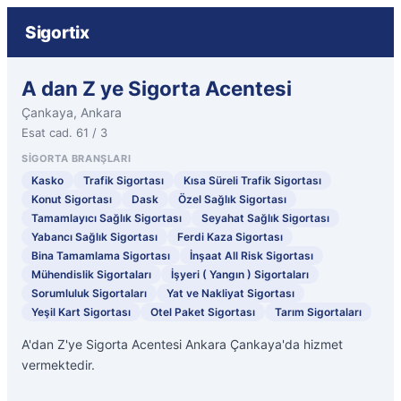
Sigortix
A dan Z ye Sigorta Acentesi
Çankaya, Ankara
Esat cad. 61 / 3
SIGORTA BRANŞLARI
Kasko
Trafik Sigortası
Kısa Süreli Trafik Sigortası
Konut Sigortası
Dask
Özel Sağlık Sigortası
Tamamlayıcı Sağlık Sigortası
Seyahat Sağlık Sigortası
Yabancı Sağlık Sigortası
Ferdi Kaza Sigortası
Bina Tamamlama Sigortası
İnşaat All Risk Sigortası
Mühendislik Sigortaları
İşyeri ( Yangın ) Sigortaları
Sorumluluk Sigortaları
Yat ve Nakliyat Sigortası
Yeşil Kart Sigortası
Otel Paket Sigortası
Tarım Sigortaları
A'dan Z'ye Sigorta Acentesi Ankara Çankaya'da hizmet
vermektedir.