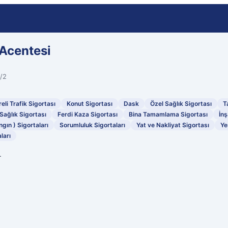
Acentesi
/2
eli Trafik Sigortası
Konut Sigortası
Dask
Özel Sağlık Sigortası
T
Sağlık Sigortası
Ferdi Kaza Sigortası
Bina Tamamlama Sigortası
İnş
ngın ) Sigortaları
Sorumluluk Sigortaları
Yat ve Nakliyat Sigortası
Ye
ları
.