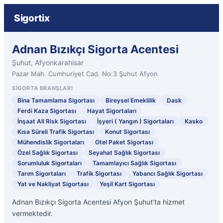
Sigortix
Adnan Bızıkçı Sigorta Acentesi
Şuhut, Afyonkarahisar
Pazar Mah. Cumhuriyet Cad. No:3 Şuhut Afyon
SIGORTA BRANŞLARI
Bina Tamamlama Sigortası
Bireysel Emeklilik
Dask
Ferdi Kaza Sigortası
Hayat Sigortaları
İnşaat All Risk Sigortası
İşyeri ( Yangın ) Sigortaları
Kasko
Kısa Süreli Trafik Sigortası
Konut Sigortası
Mühendislik Sigortaları
Otel Paket Sigortası
Özel Sağlık Sigortası
Seyahat Sağlık Sigortası
Sorumluluk Sigortaları
Tamamlayıcı Sağlık Sigortası
Tarım Sigortaları
Trafik Sigortası
Yabancı Sağlık Sigortası
Yat ve Nakliyat Sigortası
Yeşil Kart Sigortası
Adnan Bızıkçı Sigorta Acentesi Afyon Şuhut'ta hizmet
vermektedir.