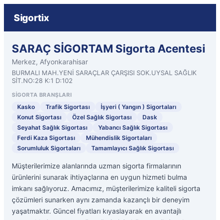
Sigortix
SARAÇ SİGORTAM Sigorta Acentesi
Merkez, Afyonkarahisar
BURMALI MAH.YENİ SARAÇLAR ÇARŞISI SOK.UYSAL SAĞLIK
SİT.NO:28 K:1 D:102
SIGORTA BRANŞLARI
Kasko
Trafik Sigortası
İşyeri ( Yangın ) Sigortaları
Konut Sigortası
Özel Sağlık Sigortası
Dask
Seyahat Sağlık Sigortası
Yabancı Sağlık Sigortası
Ferdi Kaza Sigortası
Mühendislik Sigortaları
Sorumluluk Sigortaları
Tamamlayıcı Sağlık Sigortası
Müşterilerimize alanlarında uzman sigorta firmalarının
ürünlerini sunarak ihtiyaçlarına en uygun hizmeti bulma
imkanı sağlıyoruz. Amacımız, müşterilerimize kaliteli sigorta
çözümleri sunarken aynı zamanda kazançlı bir deneyim
yaşatmaktır. Güncel fiyatları kıyaslayarak en avantajlı