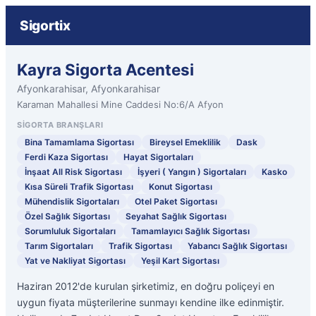
Sigortix
Kayra Sigorta Acentesi
Afyonkarahisar, Afyonkarahisar
Karaman Mahallesi Mine Caddesi No:6/A Afyon
SIGORTA BRANŞLARI
Bina Tamamlama Sigortası
Bireysel Emeklilik
Dask
Ferdi Kaza Sigortası
Hayat Sigortaları
İnşaat All Risk Sigortası
İşyeri ( Yangın ) Sigortaları
Kasko
Kısa Süreli Trafik Sigortası
Konut Sigortası
Mühendislik Sigortaları
Otel Paket Sigortası
Özel Sağlık Sigortası
Seyahat Sağlık Sigortası
Sorumluluk Sigortaları
Tamamlayıcı Sağlık Sigortası
Tarım Sigortaları
Trafik Sigortası
Yabancı Sağlık Sigortası
Yat ve Nakliyat Sigortası
Yeşil Kart Sigortası
Haziran 2012'de kurulan şirketimiz, en doğru poliçeyi en
uygun fiyata müşterilerine sunmayı kendine ilke edinmiştir.