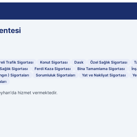
entesi
eli Trafik Sigortası
Konut Sigortası
Dask
Özel Sağlık Sigortası
T
Sağlık Sigortası
Ferdi Kaza Sigortası
Bina Tamamlama Sigortası
İnş
ngın ) Sigortaları
Sorumluluk Sigortaları
Yat ve Nakliyat Sigortası
Ye
ları
eyhan'da hizmet vermektedir.